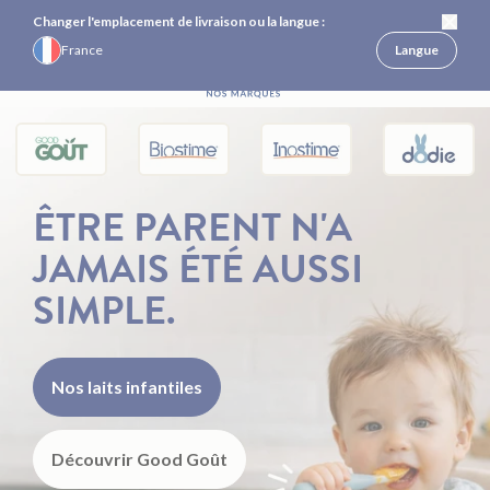
Nos formules ne contiennent pas l'huile ARA des industriels concernés.
France
Changer l'emplacement de livraison ou la langue :
Passer au contenu
France
Langue
ÊTRE PARENT N'A
JAMAIS ÉTÉ AUSSI
SIMPLE.
Nos laits infantiles
Découvrir Good Goût