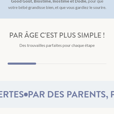
Good Goût, Biostime, Inostime et Dodie,
pour que
votre bébé grandisse bien, et que vous gardiez le sourire.
PAR ÂGE C'EST PLUS SIMPLE !
Dès la naissance
0 à 6
Des trouvailles parfaites pour chaque étape
ES
PAR DES PARENTS, PO