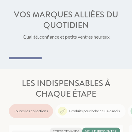
VOS MARQUES ALLIÉES DU
QUOTIDIEN
Good Goût
Biost
Qualité, confiance et petits ventres heureux
LES INDISPENSABLES À
CHAQUE ÉTAPE
Toutes les collections
Produits pour bébé de 0 à 6 mois
FORTE DEMANDE
MEILLEURES VENTES!