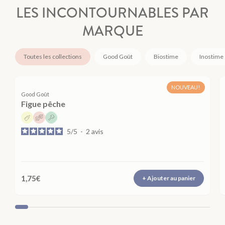
LES INCONTOURNABLES PAR
MARQUE
Toutes les collections
Good Goût
Biostime
Inostime
NOUVEAU!
Good Goût
Figue pêche
5
/
5
-
2
avis
Panier vide
1,75€
+ Ajouter au panier