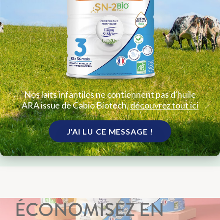
La viande est généralement introduite dans l’alimentation
de bébé lorsque la diversification commence,autrement
ditvers 6 mois, en complément du lait maternel ou du lait
infantile...
Lire l'article !
Nos laits infantiles ne contiennent pas d'huile
ARA issue de Cabio Biotech,
découvrez tout ici
J'AI LU CE MESSAGE !
Découvrir nos articles !
ÉCONOMISEZ EN