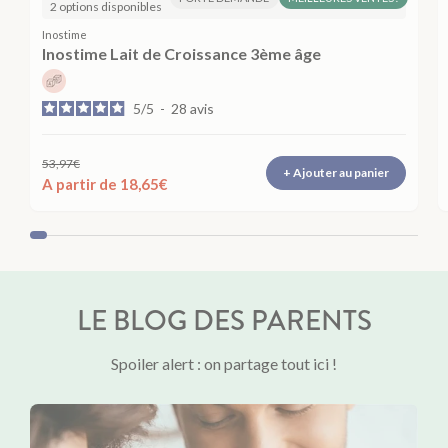
2 options disponibles
Inostime
Inostime Lait de Croissance 3ème âge
5
/
5
-
28
avis
Prix
Panier vide
53,97€
+ Ajouter au panier
A partir de 18,65€
LE BLOG DES PARENTS
Spoiler alert : on partage tout ici !